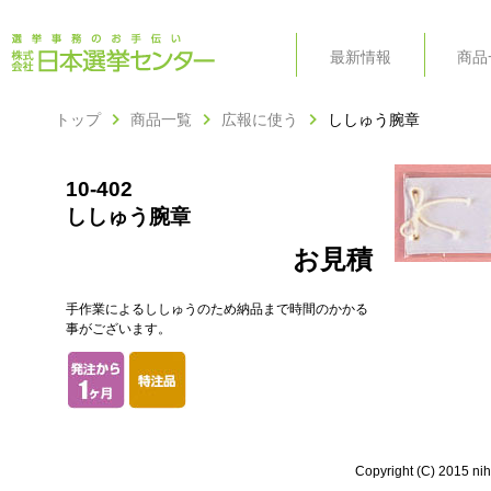
最新情報
商品
カテゴリ
用途
索引
トップ
商品一覧
広報に使う
ししゅう腕章
10-402
ししゅう腕章
お見積
手作業によるししゅうのため納品まで時間のかかる
事がございます。
Copyright (C) 2015 nih