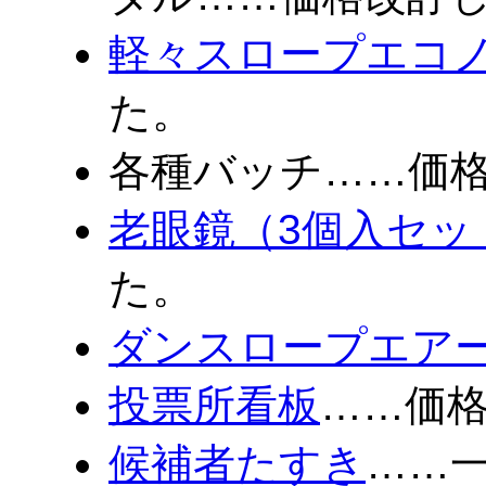
軽々スロープエコ
た。
各種バッチ……価
老眼鏡（3個入セッ
た。
ダンスロープエアー
投票所看板
……価
候補者たすき
……