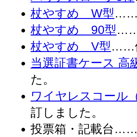
杖やすめ W型
…
杖やすめ 90型
…
杖やすめ V型
……
当選証書ケース 高級
た。
ワイヤレスコール
訂しました。
投票箱・記載台…