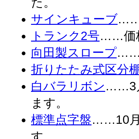
た。
サインキューブ
…
トランク2号
……価
向田製スロープ
…
折りたたみ式区分
白バラリボン
……
ます。
標準点字盤
……10
す。