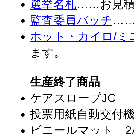
選挙名札
……お見
監査委員バッチ
…
ホット・カイロ/ミ
ます。
生産終了商品
ケアスロープJC
投票用紙自動交付
ビニールマット 2