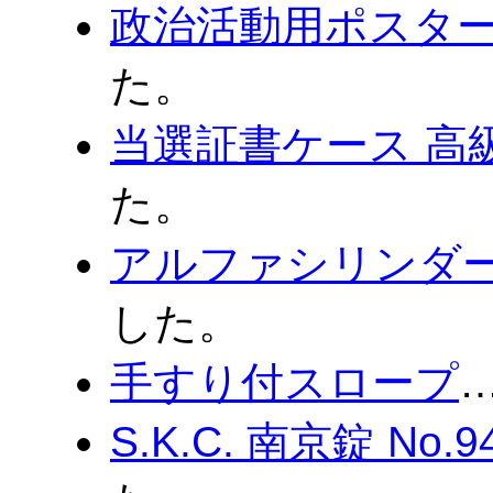
政治活動用ポスタ
た。
当選証書ケース 高級
た。
アルファシリンダ
した。
手すり付スロープ
S.K.C. 南京錠 No.9