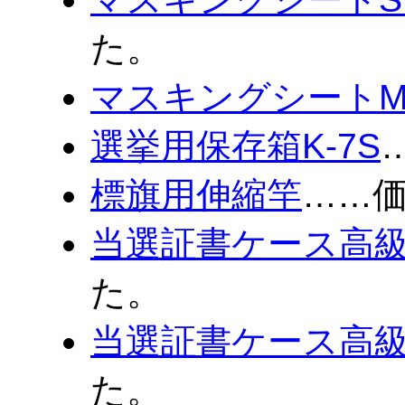
た。
マスキングシートM
選挙用保存箱K-7S
標旗用伸縮竿
……
当選証書ケース高級
た。
当選証書ケース高級
た。