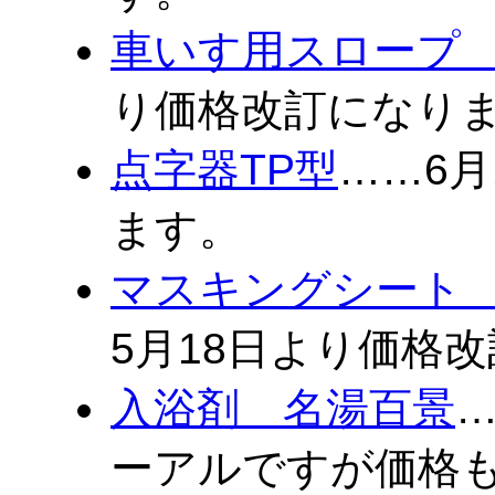
車いす用スロープ
り価格改訂になり
点字器TP型
……6
ます。
マスキングシート 
5月18日より価格
入浴剤 名湯百景
ーアルですが価格