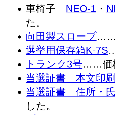
車椅子
NEO-1
・
N
た。
向田製スロープ
…
選挙用保存箱K-7S
トランク3号
……価
当選証書 本文印
当選証書 住所・
した。