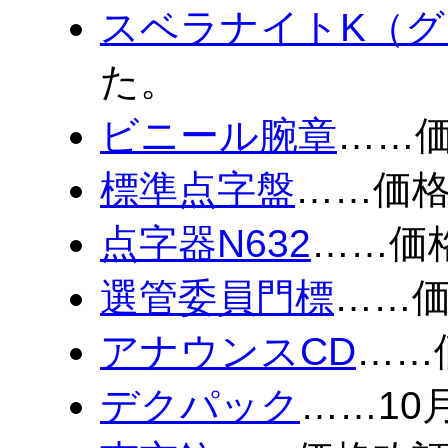
スベラナイトK（グ
た。
ビニール腕章
……
標準点字盤
……価
点字器N632
……価
選管委員門標
……
アナウンスCD
……
デクパック
……1