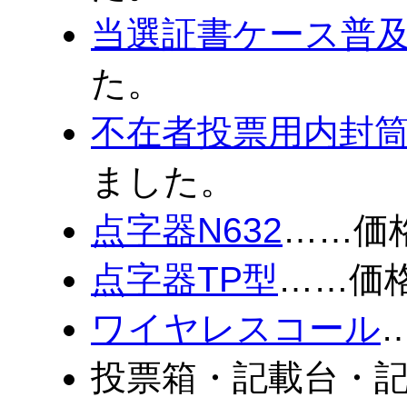
当選証書ケース普
た。
不在者投票用内封
ました。
点字器N632
……価
点字器TP型
……価
ワイヤレスコール
投票箱・記載台・