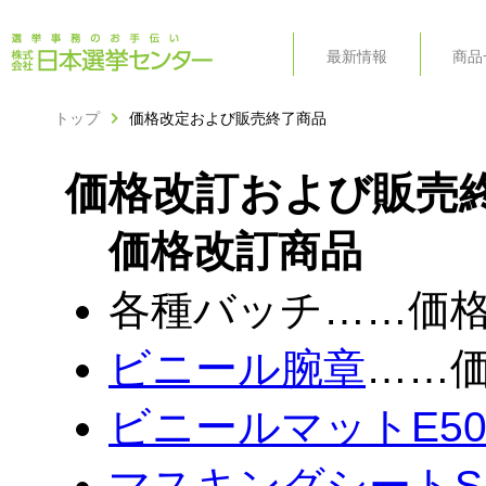
最新情報
商品
カテゴリ
用途
索引
トップ
価格改定および販売終了商品
価格改訂および販売
価格改訂商品
各種バッチ……価
ビニール腕章
……
ビニールマットE5
マスキングシートSP