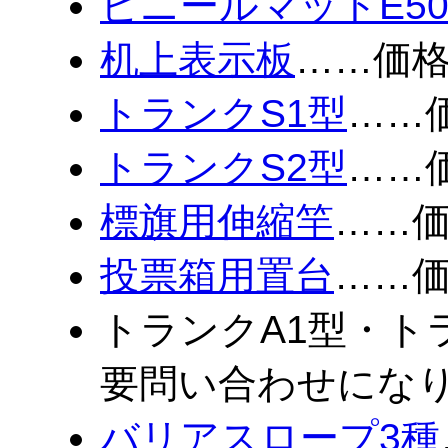
ビニールマットE5
机上表示板
……価
トランクS1型
……
トランクS2型
……
標旗用伸縮竿
……
投票箱用置台
……
トランクA1型・ト
要問い合わせにな
バリアスロープ3種