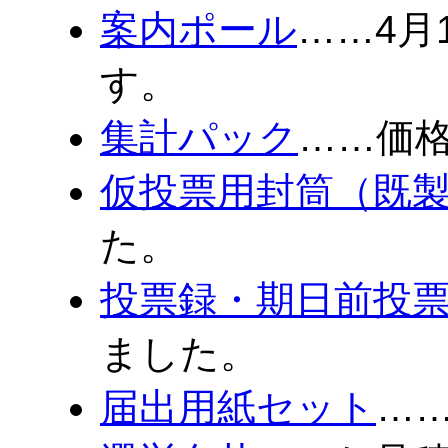
案内ポール
……4月
す。
集計パック
……価
仮投票用封筒（既
た。
投票録・期日前投
ました。
届出用紙セット
…