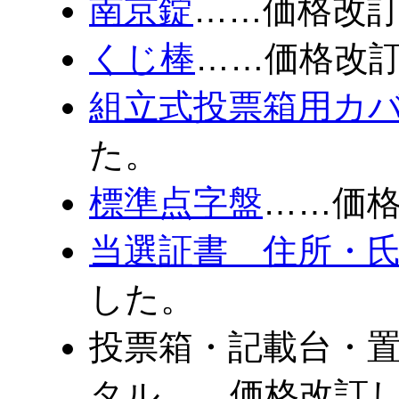
南京錠
……価格改
くじ棒
……価格改
組立式投票箱用カ
た。
標準点字盤
……価
当選証書 住所・
した。
投票箱・記載台・
タル……価格改訂